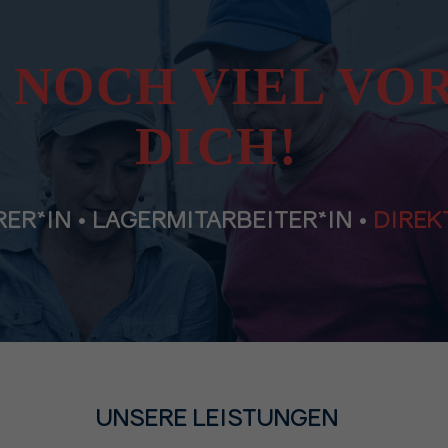
 NOCH VIEL VO
DICH!
R*IN • LAGERMITARBEITER*IN •
DIREK
UNSERE LEISTUNGEN