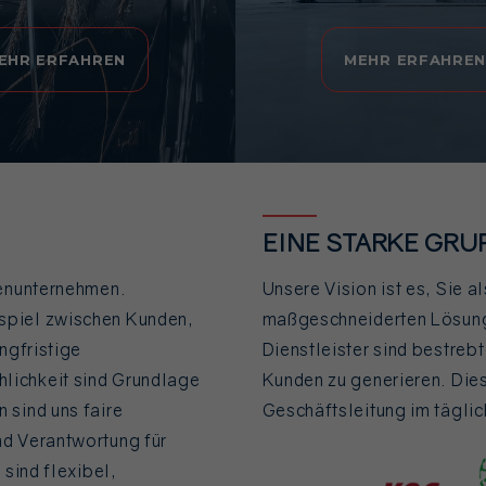
EHR ERFAHREN
MEHR ERFAHRE
EINE STARKE GRU
ienunternehmen.
Unsere Vision ist es, Sie 
spiel zwischen Kunden,
maßgeschneiderten Lösung
ngfristige
Dienstleister sind bestreb
lichkeit sind Grundlage
Kunden zu generieren. Dies
 sind uns faire
Geschäftsleitung im tägli
nd Verantwortung für
 sind flexibel,