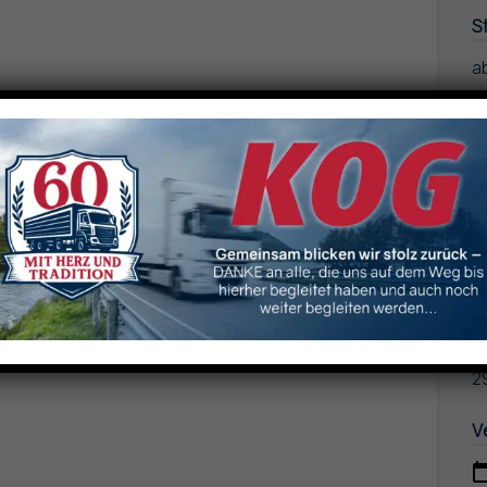
S
a
owie Trailer
D
u
Frachtpapiere
I
L
A
en wünschenswert
ln
2
V