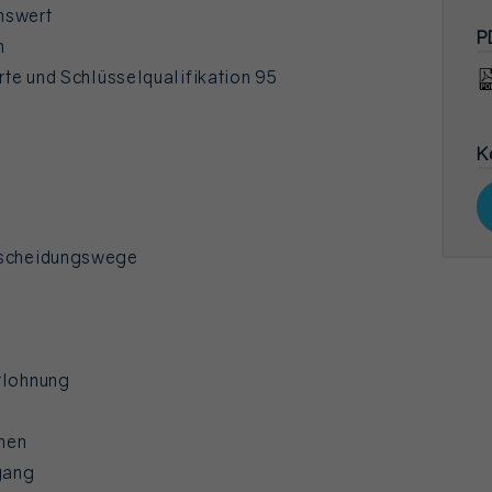
nswert
P
n
rte und Schlüsselqualifikation 95
K
tscheidungswege
tlohnung
men
gang