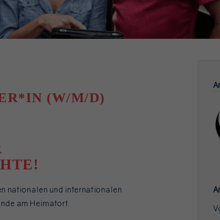
A
R*IN (W/M/D)
R
HTE!
en nationalen und internationalen
A
ende am Heimatort.
V