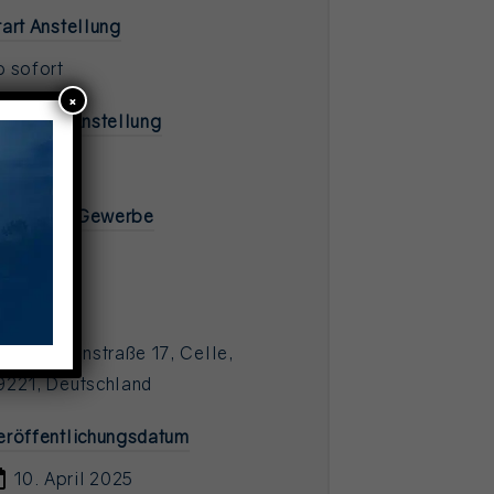
tart Anstellung
b sofort
×
auer der Anstellung
nbefristet
ndustrie / Gewerbe
ogistik
rbeitsort
Biermannstraße 17, Celle,
9221, Deutschland
eröffentlichungsdatum
10. April 2025