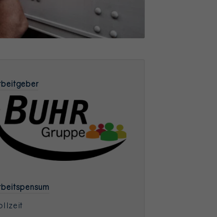
rbeitgeber
rbeitspensum
ollzeit