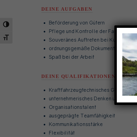
DEINE AUFGABEN
Beförderung von Gütern
UMSCHALTEN AUF HOHE KONTRASTE
Pflege und Kontrolle der Fahrzeuge s
SCHRIFT VERGRÖSSERN
Souveränes Auftreten bei Kunden
ordnungsgemäße Dokumentation der 
Spaß bei der Arbeit
DEINE QUALIFIKATIONEN
Kraftfahrzeugtechnisches Grundwiss
unternehmerisches Denken und Hande
Organisationstalent
ausgeprägte Teamfähigkeit
Kommunikationsstärke
Flexibilität