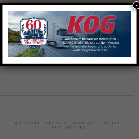
×
Walter-Christoph Buhr kandidiert für den Landtag!
#buhrzeigtkontur
Besondere Ladung #1
NEUESTE KOMMENTARE
Es sind keine Kommentare vorhanden.
ALLGEMEIN
DEUTSCH
DEUTSCH
ENGLISH
UNCATEGORIZED